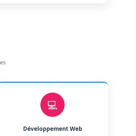
ues
💻
Développement Web