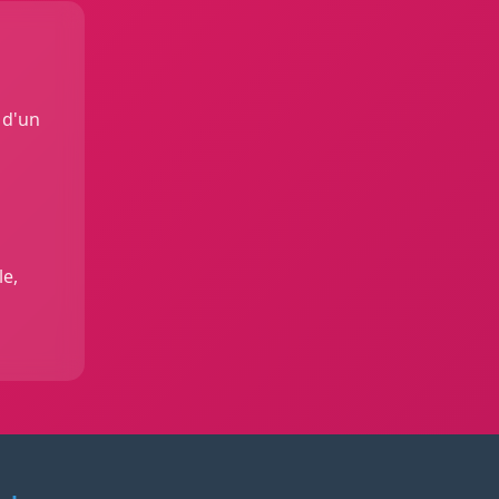
 d'un
le,