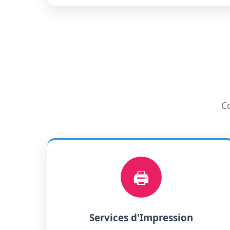
Co
🖨️
Services d'Impression