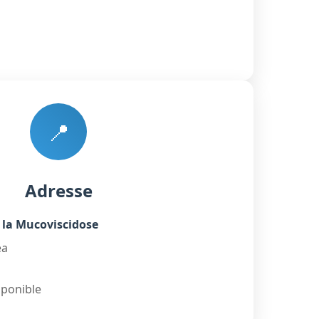
📍
Adresse
 la Mucoviscidose
ea
sponible