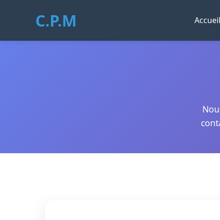
C.P.M
Accuei
Nous
cont